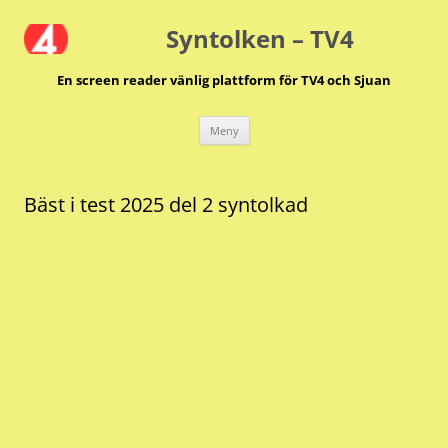
Hoppa
till
Syntolken – TV4
innehåll
En screen reader vänlig plattform för TV4 och Sjuan
Meny
Bäst i test 2025 del 2 syntolkad