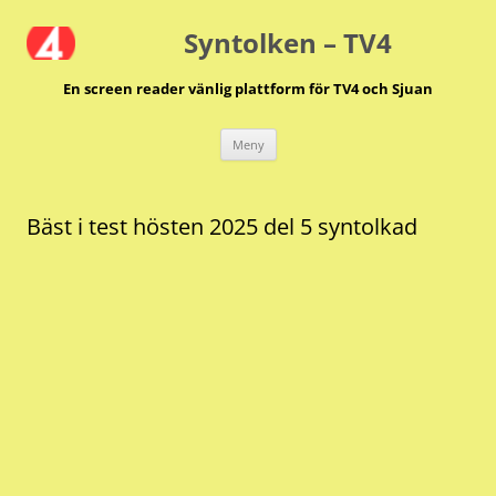
Hoppa
till
Syntolken – TV4
innehåll
En screen reader vänlig plattform för TV4 och Sjuan
Meny
Bäst i test hösten 2025 del 5 syntolkad