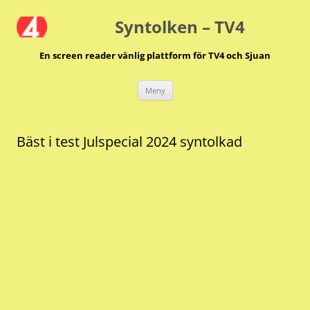
Hoppa
till
Syntolken – TV4
innehåll
En screen reader vänlig plattform för TV4 och Sjuan
Meny
Bäst i test Julspecial 2024 syntolkad