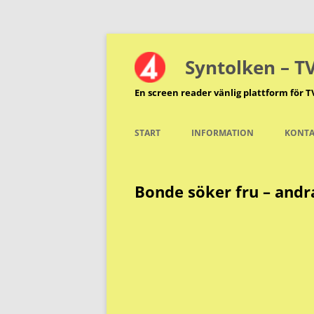
Hoppa
till
innehåll
Syntolken – T
En screen reader vänlig plattform för T
START
INFORMATION
KONTA
Bonde söker fru – andr