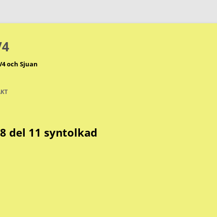
V4
V4 och Sjuan
KT
18 del 11 syntolkad