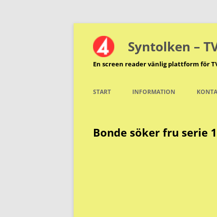
Hoppa
till
innehåll
Syntolken – T
En screen reader vänlig plattform för T
START
INFORMATION
KONTA
Bonde söker fru serie 