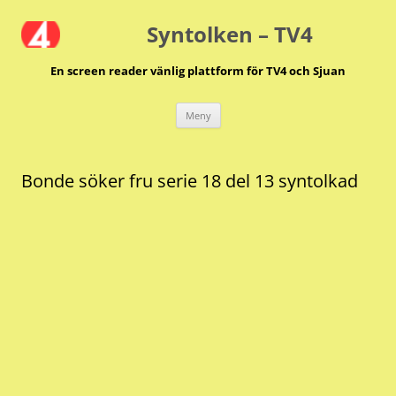
Hoppa
till
Syntolken – TV4
innehåll
En screen reader vänlig plattform för TV4 och Sjuan
Meny
Bonde söker fru serie 18 del 13 syntolkad