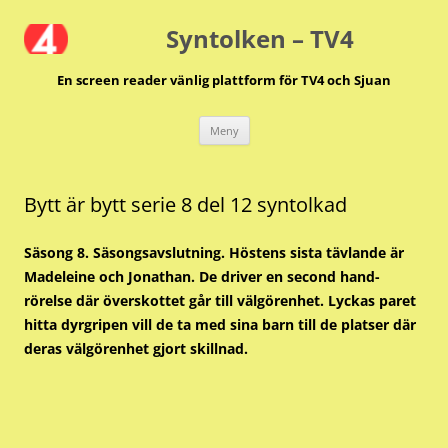
Hoppa
till
Syntolken – TV4
innehåll
En screen reader vänlig plattform för TV4 och Sjuan
Meny
Bytt är bytt serie 8 del 12 syntolkad
Säsong 8. Säsongsavslutning. Höstens sista tävlande är
Madeleine och Jonathan. De driver en second hand-
rörelse där överskottet går till välgörenhet. Lyckas paret
hitta dyrgripen vill de ta med sina barn till de platser där
deras välgörenhet gjort skillnad.