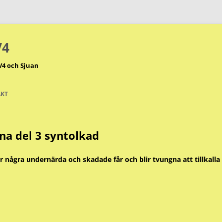
V4
V4 och Sjuan
KT
na del 3 syntolkad
 några undernärda och skadade får och blir tvungna att tillkalla v