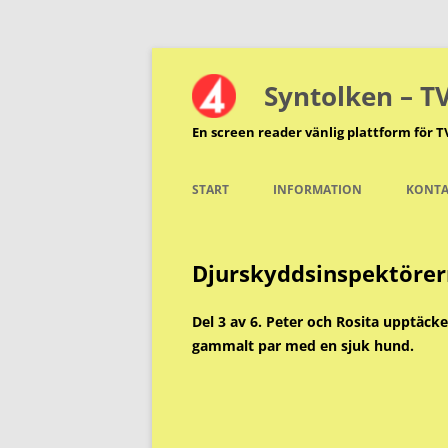
Hoppa
till
innehåll
Syntolken – T
En screen reader vänlig plattform för T
START
INFORMATION
KONTA
Djurskyddsinspektörer
Del 3 av 6. Peter och Rosita upptäcker
gammalt par med en sjuk hund.