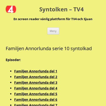
Hoppa
till
Syntolken – TV4
innehåll
En screen reader vänlig plattform för TV4 och Sjuan
Meny
Familjen Annorlunda serie 10 syntolkad
Episoder:
Familjen Annorlunda del 1
Familjen Annorlunda del 2
Familjen Annorlunda del 3
Familjen Annorlunda del 4
Familjen Annorlunda del 5
Familjen Annorlunda del 6
Familjen Annorlunda del 7