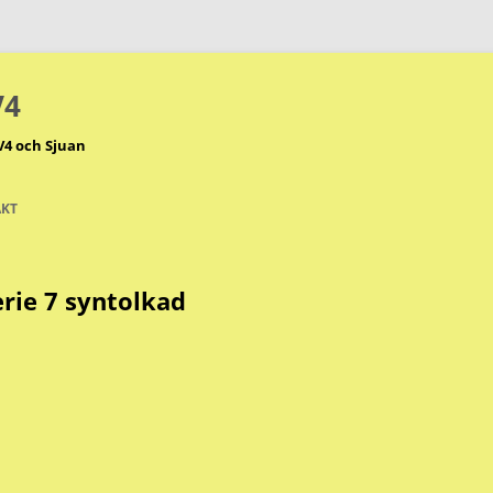
V4
V4 och Sjuan
KT
rie 7 syntolkad