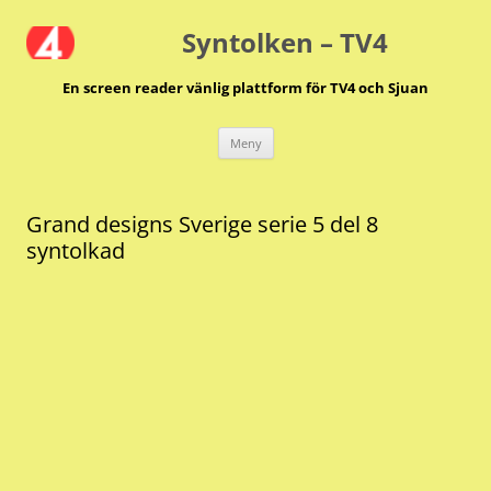
Hoppa
till
Syntolken – TV4
innehåll
En screen reader vänlig plattform för TV4 och Sjuan
Meny
Grand designs Sverige serie 5 del 8
syntolkad