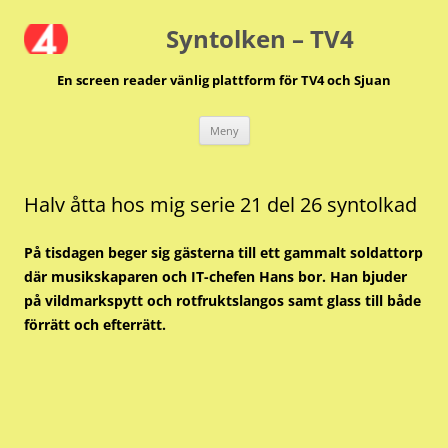
Hoppa
till
Syntolken – TV4
innehåll
En screen reader vänlig plattform för TV4 och Sjuan
Meny
Halv åtta hos mig serie 21 del 26 syntolkad
På tisdagen beger sig gästerna till ett gammalt soldattorp
där musikskaparen och IT-chefen Hans bor. Han bjuder
på vildmarkspytt och rotfruktslangos samt glass till både
förrätt och efterrätt.