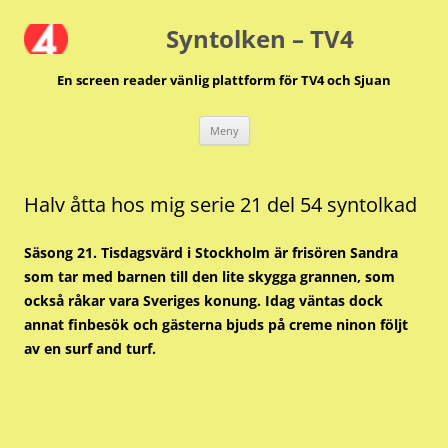
Hoppa
till
Syntolken – TV4
innehåll
En screen reader vänlig plattform för TV4 och Sjuan
Meny
Halv åtta hos mig serie 21 del 54 syntolkad
Säsong 21. Tisdagsvärd i Stockholm är frisören Sandra
som tar med barnen till den lite skygga grannen, som
också råkar vara Sveriges konung. Idag väntas dock
annat finbesök och gästerna bjuds på creme ninon följt
av en surf and turf.