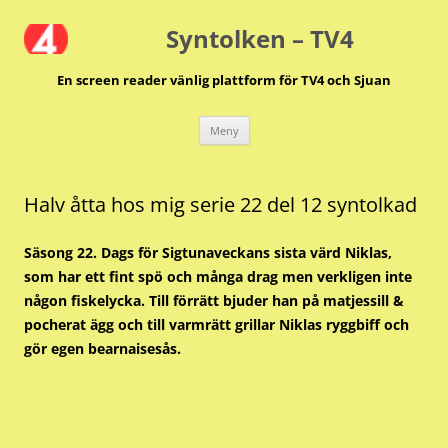
Hoppa
till
Syntolken – TV4
innehåll
En screen reader vänlig plattform för TV4 och Sjuan
Meny
Halv åtta hos mig serie 22 del 12 syntolkad
Säsong 22. Dags för Sigtunaveckans sista värd Niklas,
som har ett fint spö och många drag men verkligen inte
någon fiskelycka. Till förrätt bjuder han på matjessill &
pocherat ägg och till varmrätt grillar Niklas ryggbiff och
gör egen bearnaisesås.