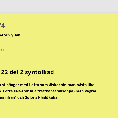
V4
V4 och Sjuan
KT
 22 del 2 syntolkad
h vi hänger med Lotta som älskar sin man nästa lika
 Lotta serverar bl a trattkantarellsoppa (men vägrar
mpen ifrån) och Solöns kladdkaka.