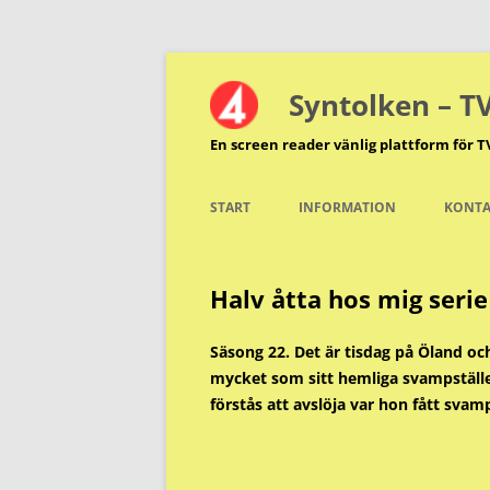
Hoppa
till
innehåll
Syntolken – T
En screen reader vänlig plattform för T
START
INFORMATION
KONTA
Halv åtta hos mig serie
Säsong 22. Det är tisdag på Öland oc
mycket som sitt hemliga svampställe.
förstås att avslöja var hon fått sva