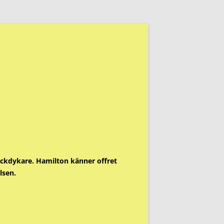
ackdykare. Hamilton känner offret
lsen.