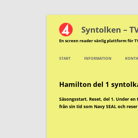
Hoppa
till
innehåll
Syntolken – T
En screen reader vänlig plattform för T
START
INFORMATION
KONTA
Hamilton del 1 syntolk
Säsongsstart. Reset, del 1. Under e
från sin tid som Navy SEAL och reser 