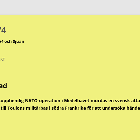
V4
V4 och Sjuan
KT
ad
n topphemlig NATO-operation i Medelhavet mördas en svensk att
till Toulons militärbas i södra Frankrike för att undersöka hände