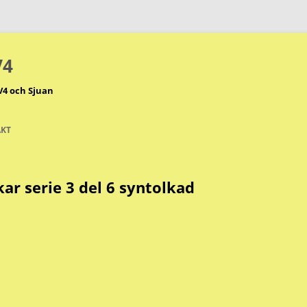
V4
V4 och Sjuan
KT
ar serie 3 del 6 syntolkad