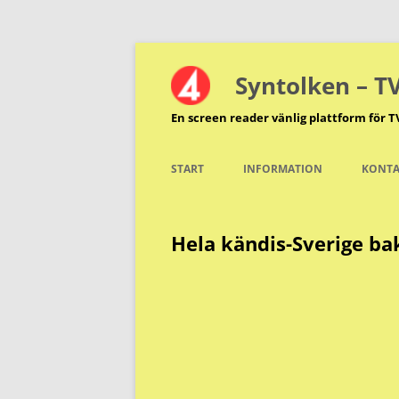
Hoppa
till
innehåll
Syntolken – T
En screen reader vänlig plattform för T
START
INFORMATION
KONTA
Hela kändis-Sverige bak