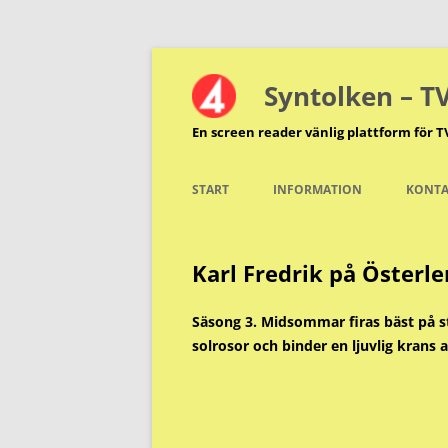
Hoppa
till
innehåll
Syntolken – T
En screen reader vänlig plattform för T
START
INFORMATION
KONTA
Karl Fredrik på Österle
Säsong 3. Midsommar firas bäst på s
solrosor och binder en ljuvlig krans