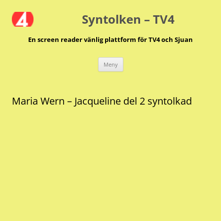
Hoppa
till
Syntolken – TV4
innehåll
En screen reader vänlig plattform för TV4 och Sjuan
Meny
Maria Wern – Jacqueline del 2 syntolkad