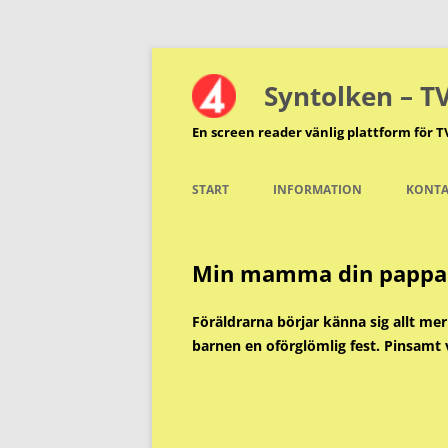
Hoppa
till
innehåll
Syntolken – T
En screen reader vänlig plattform för T
START
INFORMATION
KONTA
Min mamma din pappa 
Föräldrarna börjar känna sig allt mer
barnen en oförglömlig fest. Pinsamt v