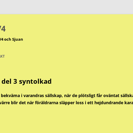
V4
V4 och Sjuan
KT
del 3 syntolkad
 bekväma i varandras sällskap, när de plötsligt får oväntat sälls
ärre blir det när föräldrarna släpper loss i ett hejdundrande kar