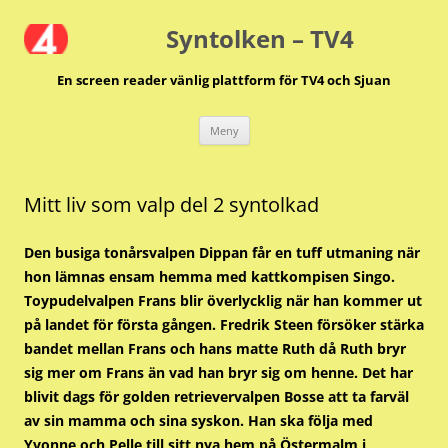
Hoppa
till
Syntolken – TV4
innehåll
En screen reader vänlig plattform för TV4 och Sjuan
Meny
Mitt liv som valp del 2 syntolkad
Den busiga tonårsvalpen Dippan får en tuff utmaning när
hon lämnas ensam hemma med kattkompisen Singo.
Toypudelvalpen Frans blir överlycklig när han kommer ut
på landet för första gången. Fredrik Steen försöker stärka
bandet mellan Frans och hans matte Ruth då Ruth bryr
sig mer om Frans än vad han bryr sig om henne. Det har
blivit dags för golden retrievervalpen Bosse att ta farväl
av sin mamma och sina syskon. Han ska följa med
Yvonne och Pelle till sitt nya hem på Östermalm i