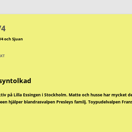
V4
V4 och Sjuan
KT
 syntolkad
ktiv på Lilla Essingen i Stockholm. Matte och husse har mycket d
een hjälper blandrasvalpen Presleys familj. Toypudelvalpen Frans 