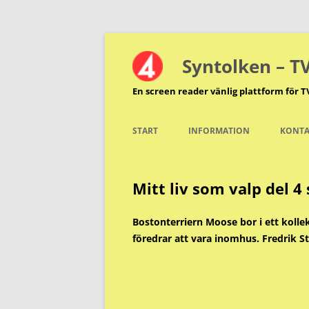
Hoppa
till
innehåll
Syntolken – T
En screen reader vänlig plattform för T
START
INFORMATION
KONTA
Mitt liv som valp del 4
Bostonterriern Moose bor i ett kolle
föredrar att vara inomhus. Fredrik St