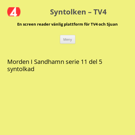
Hoppa
till
Syntolken – TV4
innehåll
En screen reader vänlig plattform för TV4 och Sjuan
Meny
Morden I Sandhamn serie 11 del 5
syntolkad