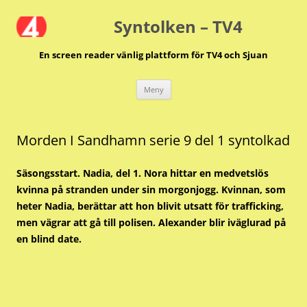
Hoppa
till
Syntolken – TV4
innehåll
En screen reader vänlig plattform för TV4 och Sjuan
Meny
Morden I Sandhamn serie 9 del 1 syntolkad
Säsongsstart. Nadia, del 1. Nora hittar en medvetslös
kvinna på stranden under sin morgonjogg. Kvinnan, som
heter Nadia, berättar att hon blivit utsatt för trafficking,
men vägrar att gå till polisen. Alexander blir iväglurad på
en blind date.