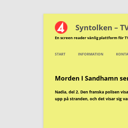
Hoppa
till
innehåll
Syntolken – T
En screen reader vänlig plattform för T
START
INFORMATION
KONTA
Morden I Sandhamn seri
Nadia, del 2. Den franska polisen vi
upp på stranden, och det visar sig v