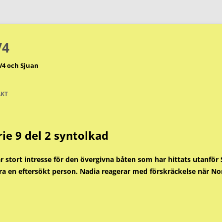
V4
V4 och Sjuan
KT
e 9 del 2 syntolkad
sar stort intresse för den övergivna båten som har hittats utanf
ara en eftersökt person. Nadia reagerar med förskräckelse när No