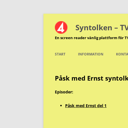
Hoppa
till
innehåll
Syntolken – T
En screen reader vänlig plattform för T
START
INFORMATION
KONTA
Påsk med Ernst syntol
Episoder:
Påsk med Ernst del 1