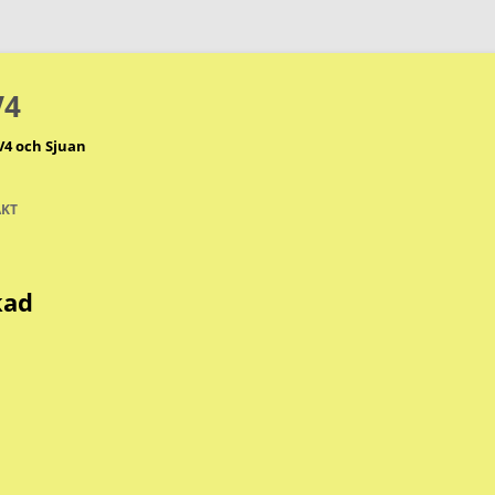
V4
V4 och Sjuan
KT
kad