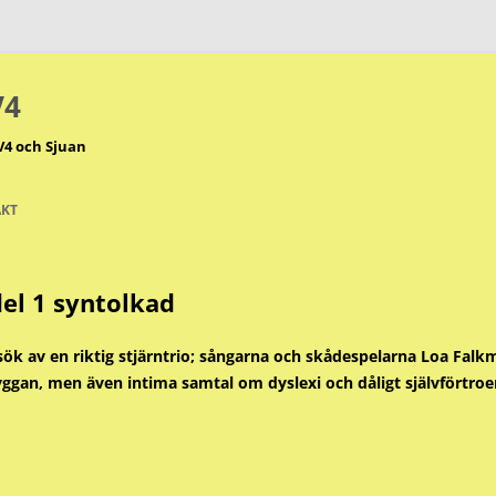
V4
V4 och Sjuan
KT
del 1 syntolkad
sök av en riktig stjärntrio; sångarna och skådespelarna Loa Falk
ggan, men även intima samtal om dyslexi och dåligt självförtroe