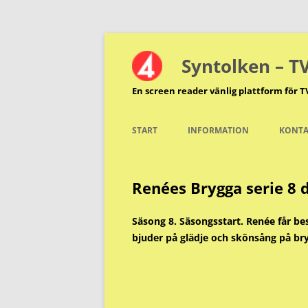
Hoppa
till
innehåll
Syntolken – T
En screen reader vänlig plattform för T
START
INFORMATION
KONTA
Renées Brygga serie 8 
Säsong 8. Säsongsstart. Renée får be
bjuder på glädje och skönsång på bry