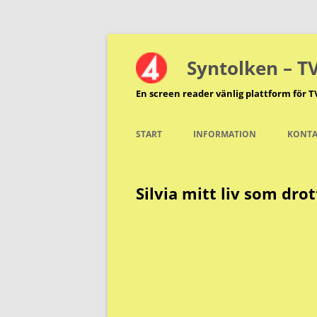
Hoppa
till
innehåll
Syntolken – T
En screen reader vänlig plattform för T
START
INFORMATION
KONTA
Silvia mitt liv som dro