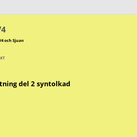
V4
V4 och Sjuan
KT
ttning del 2 syntolkad