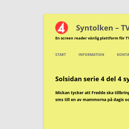
Hoppa
till
innehåll
Syntolken – T
En screen reader vänlig plattform för T
START
INFORMATION
KONTA
Solsidan serie 4 del 4 
Mickan tycker att Fredde ska tillbrin
sms till en av mammorna på dagis och