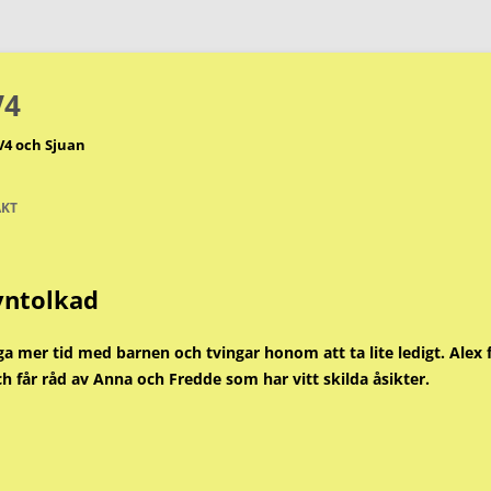
V4
V4 och Sjuan
KT
syntolkad
ga mer tid med barnen och tvingar honom att ta lite ledigt. Alex 
 får råd av Anna och Fredde som har vitt skilda åsikter.