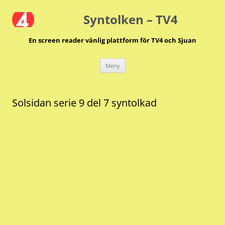
Hoppa
till
Syntolken – TV4
innehåll
En screen reader vänlig plattform för TV4 och Sjuan
Meny
Solsidan serie 9 del 7 syntolkad