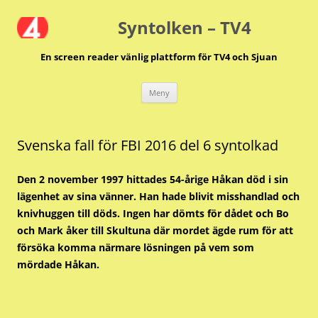
Hoppa
till
Syntolken – TV4
innehåll
En screen reader vänlig plattform för TV4 och Sjuan
Meny
Svenska fall för FBI 2016 del 6 syntolkad
Den 2 november 1997 hittades 54-årige Håkan död i sin
lägenhet av sina vänner. Han hade blivit misshandlad och
knivhuggen till döds. Ingen har dömts för dådet och Bo
och Mark åker till Skultuna där mordet ägde rum för att
försöka komma närmare lösningen på vem som
mördade Håkan.