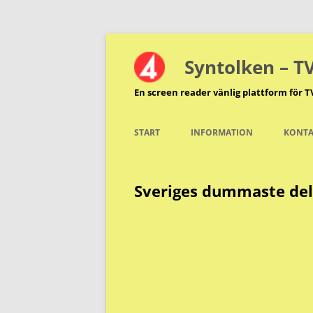
Hoppa
till
innehåll
Syntolken – T
En screen reader vänlig plattform för T
START
INFORMATION
KONTA
Sveriges dummaste del