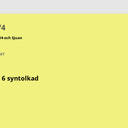
V4
V4 och Sjuan
KT
 6 syntolkad