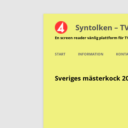
Hoppa
till
innehåll
Syntolken – T
En screen reader vänlig plattform för T
START
INFORMATION
KONTA
Sveriges mästerkock 20