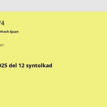
V4
V4 och Sjuan
KT
25 del 12 syntolkad