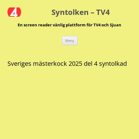
Hoppa
till
Syntolken – TV4
innehåll
En screen reader vänlig plattform för TV4 och Sjuan
Meny
Sveriges mästerkock 2025 del 4 syntolkad