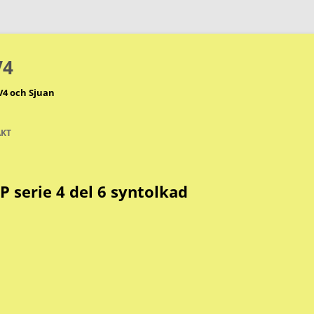
V4
V4 och Sjuan
KT
P serie 4 del 6 syntolkad