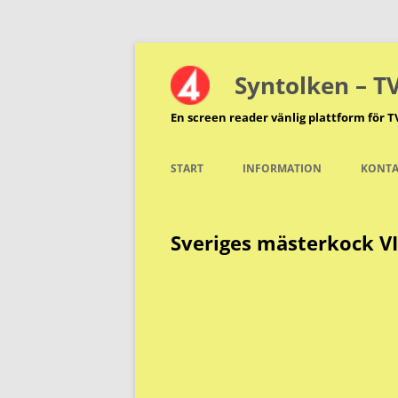
Hoppa
till
innehåll
Syntolken – T
En screen reader vänlig plattform för T
START
INFORMATION
KONTA
Sveriges mästerkock VI