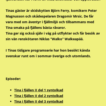
Tinas gäster är skidskytten Björn Ferry, komikern Peter
Magnusson och skådespelaren Dragomir Mrsic. De får
vara med om äventyr i fjällmiljö och tillsammans med
Tina smaka på fjällens bästa råvaror.
Tina ger sig också själv i väg på utflykter och får besök av
sin vän renskötaren Niklas ”Walko” Walkeapää.
I Tinas tidigare programserie har hon besökt kända
svenskar runt om i sommar-Sverige och utomlands.
Episoder:
Tina i fjällen II del 1 syntolkad
Tina i fjällen II del 2 syntolkad
Tina i fjällen II del 3 syntolkad