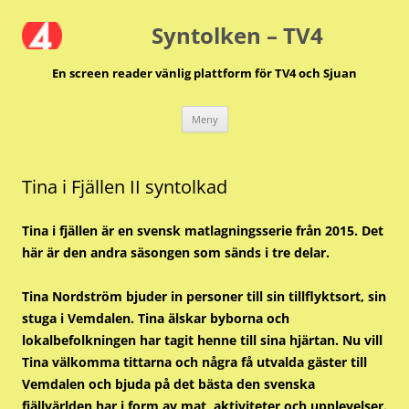
Hoppa
till
Syntolken – TV4
innehåll
En screen reader vänlig plattform för TV4 och Sjuan
Meny
Tina i Fjällen II syntolkad
Tina i fjällen är en svensk matlagningsserie från 2015. Det
här är den andra säsongen som sänds i tre delar.
Tina Nordström bjuder in personer till sin tillflyktsort, sin
stuga i Vemdalen. Tina älskar byborna och
lokalbefolkningen har tagit henne till sina hjärtan. Nu vill
Tina välkomma tittarna och några få utvalda gäster till
Vemdalen och bjuda på det bästa den svenska
fjällvärlden har i form av mat, aktiviteter och upplevelser.