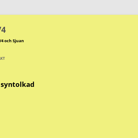
V4
V4 och Sjuan
KT
5 syntolkad