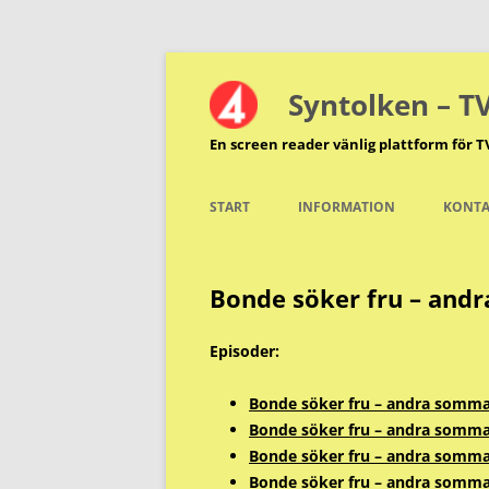
Hoppa
till
innehåll
Syntolken – T
En screen reader vänlig plattform för T
START
INFORMATION
KONTA
Bonde söker fru – and
Episoder:
Bonde söker fru – andra sommar
Bonde söker fru – andra sommar
Bonde söker fru – andra sommar
Bonde söker fru – andra sommar