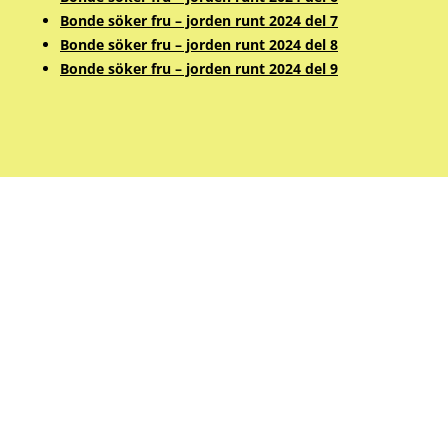
Bonde söker fru – jorden runt 2024 del 7
Bonde söker fru – jorden runt 2024 del 8
Bonde söker fru – jorden runt 2024 del 9